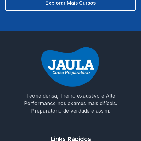
e cronograma planejado até a data da prova. 🎯 É hora
Explorar Mais Cursos
de decidir seu futuro! Não estude no escuro. Escolha um
curso que entende os desafios da prova e te prepara
para conquistar sua vaga como ACS em Moreilândia/PE.
🚀 Invista na sua aprovação! Garanta o acesso ao curso e
chegue preparado no dia da prova!
Teoria densa, Treino exaustivo e Alta
Performance nos exames mais difíceis.
Preparatório de verdade é assim.
Links Rápidos