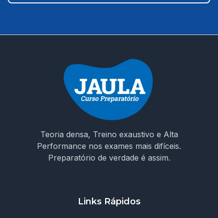
curso que entende os desafios da prova e te prepara
para conquistar sua vaga como ACS em Moreilândia/PE.
🚀 Invista na sua aprovação! Garanta o acesso ao curso e
chegue preparado no dia da prova!
Teoria densa, Treino exaustivo e Alta
Performance nos exames mais difíceis.
Preparatório de verdade é assim.
Links Rápidos