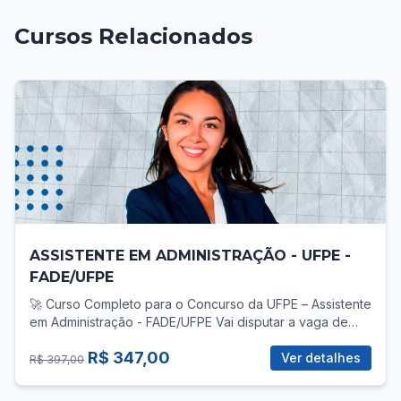
Cursos Relacionados
ASSISTENTE EM ADMINISTRAÇÃO - UFPE -
FADE/UFPE
🚀 Curso Completo para o Concurso da UFPE – Assistente
em Administração - FADE/UFPE Vai disputar a vaga de
Assistente em Administração no concurso da UFPE? Então
R$ 347,00
você precisa de uma preparação direcionada, com foco
Ver detalhes
R$ 397,00
total no que realmente cobra! 📚 O que você vai
encontrar no curso? ✅ Mais de 30 vídeo-aulas gravadas,