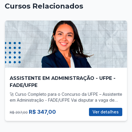
Cursos Relacionados
ASSISTENTE EM ADMINISTRAÇÃO - UFPE -
FADE/UFPE
🚀 Curso Completo para o Concurso da UFPE – Assistente
em Administração - FADE/UFPE Vai disputar a vaga de
Assistente em Administração no concurso da UFPE? Então
R$ 347,00
você precisa de uma preparação direcionada, com foco
Ver detalhes
R$ 397,00
total no que realmente cobra! 📚 O que você vai
encontrar no curso? ✅ Mais de 30 vídeo-aulas gravadas,
com teoria e prática para todas as áreas do edital: -