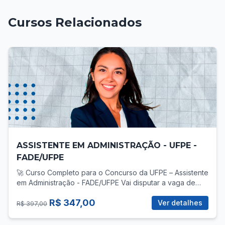
Cursos Relacionados
ASSISTENTE EM ADMINISTRAÇÃO - UFPE -
FADE/UFPE
🚀 Curso Completo para o Concurso da UFPE – Assistente
em Administração - FADE/UFPE Vai disputar a vaga de
Assistente em Administração no concurso da UFPE? Então
R$ 347,00
você precisa de uma preparação direcionada, com foco
Ver detalhes
R$ 397,00
total no que realmente cobra! 📚 O que você vai
encontrar no curso? ✅ Mais de 30 vídeo-aulas gravadas,