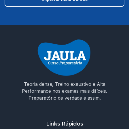
de decidir seu futuro! Não estude no escuro. Escolha um
curso que entende os desafios da prova e te prepara
para conquistar sua vaga como ACS em Moreilândia/PE.
🚀 Invista na sua aprovação! Garanta o acesso ao curso e
chegue preparado no dia da prova!
Teoria densa, Treino exaustivo e Alta
Performance nos exames mais difíceis.
Preparatório de verdade é assim.
Links Rápidos