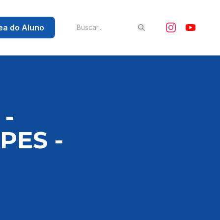
ea do Aluno
-
PES -