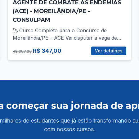
AGENTE DE COMBATE ÀS ENDEMIAS
(ACE) - MOREILÂNDIA/PE -
CONSULPAM
🚀 Curso Completo para o Concurso de
Moreilândia/PE – ACE Vai disputar a vaga de
ACE no concurso da Prefeitura de
R$ 347,00
Ver detalhes
R$ 397,00
Moreilândia/PE? Então você precisa de uma
preparação direcionada, com foco total no que
realmente cobra! 📚 O que você vai encontrar
no curso? ✅ Mais de 30 vídeo-aulas gravadas,
com teoria e prática para todas as áreas do
edital: - Língua Portuguesa - Informática -
Raciocinio Matemático - Saúde ✅ PDFs
a começar sua jornada de a
completos e atualizados com resumos,
esquemas e quadros comparativos; -
Conhecimentos Específicos com base no edital
milhares de estudantes que já estão transformando su
assim que ele for publicado ✅ Questões
com nossos cursos.
comentadas de provas anteriores do cargo; ✅