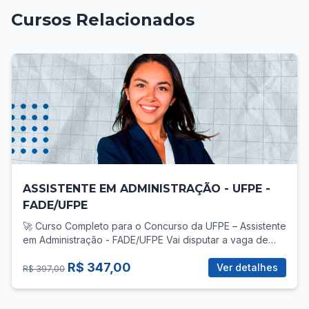
Cursos Relacionados
ASSISTENTE EM ADMINISTRAÇÃO - UFPE -
FADE/UFPE
🚀 Curso Completo para o Concurso da UFPE – Assistente
em Administração - FADE/UFPE Vai disputar a vaga de
Assistente em Administração no concurso da UFPE? Então
R$ 347,00
você precisa de uma preparação direcionada, com foco
Ver detalhes
R$ 397,00
total no que realmente cobra! 📚 O que você vai
encontrar no curso? ✅ Mais de 30 vídeo-aulas gravadas,
com teoria e prática para todas as áreas do edital: -