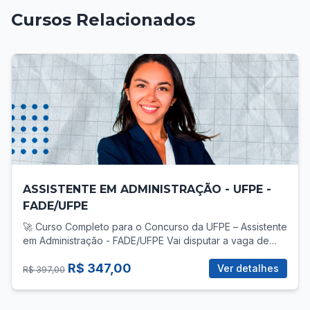
Cursos Relacionados
ASSISTENTE EM ADMINISTRAÇÃO - UFPE -
FADE/UFPE
🚀 Curso Completo para o Concurso da UFPE – Assistente
em Administração - FADE/UFPE Vai disputar a vaga de
Assistente em Administração no concurso da UFPE? Então
R$ 347,00
você precisa de uma preparação direcionada, com foco
Ver detalhes
R$ 397,00
total no que realmente cobra! 📚 O que você vai
encontrar no curso? ✅ Mais de 30 vídeo-aulas gravadas,
com teoria e prática para todas as áreas do edital: -