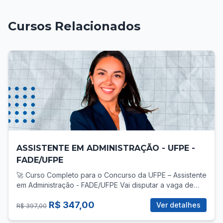
Cursos Relacionados
ASSISTENTE EM ADMINISTRAÇÃO - UFPE -
FADE/UFPE
🚀 Curso Completo para o Concurso da UFPE – Assistente
em Administração - FADE/UFPE Vai disputar a vaga de
Assistente em Administração no concurso da UFPE? Então
R$ 347,00
você precisa de uma preparação direcionada, com foco
Ver detalhes
R$ 397,00
total no que realmente cobra! 📚 O que você vai