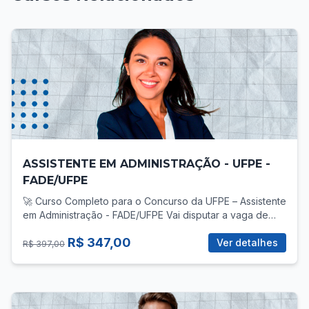
ASSISTENTE EM ADMINISTRAÇÃO - UFPE -
FADE/UFPE
🚀 Curso Completo para o Concurso da UFPE – Assistente
em Administração - FADE/UFPE Vai disputar a vaga de
Assistente em Administração no concurso da UFPE? Então
R$ 347,00
você precisa de uma preparação direcionada, com foco
Ver detalhes
R$ 397,00
total no que realmente cobra! 📚 O que você vai
encontrar no curso? ✅ Mais de 30 vídeo-aulas gravadas,
com teoria e prática para todas as áreas do edital: -
Língua Portuguesa - Legislação Aplicada ao Servidor -