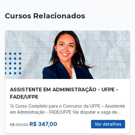
Cursos Relacionados
ASSISTENTE EM ADMINISTRAÇÃO - UFPE -
FADE/UFPE
🚀 Curso Completo para o Concurso da UFPE – Assistente
em Administração - FADE/UFPE Vai disputar a vaga de
Assistente em Administração no concurso da UFPE? Então
R$ 347,00
você precisa de uma preparação direcionada, com foco
Ver detalhes
R$ 397,00
total no que realmente cobra! 📚 O que você vai