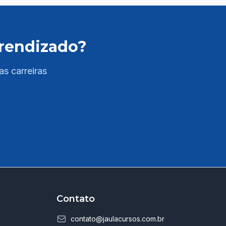
com teoria e prática para todas as áreas do
edital: - Língua Portuguesa - Informática -
Raciocinio Matemático - Saúde ✅ PDFs
prendizado?
completos e atualizados com resumos,
esquemas e quadros comparativos; -
Conhecimentos Específicos com base no edital
as carreiras
assim que ele for publicado ✅ Questões
comentadas de provas anteriores do cargo; ✅
Acesso a salas ao vivo de resolução de
questões e tira-dúvidas com professores
especializados para reforçar seus estudos ao
longo da semana. As aulas são ao vivo e ficam
disponíveis na plataforma em até 72 horas; ✅
Linguagem clara e objetiva – explicações
diretas, facilitando a compreensão dos temas
exigidos na prova. 💥 Diferenciais Jaula: 🔎
Contato
Curso 100% direcionado para Moreilândia/PE;
👨‍🏫 Professores com experiência em
contato@jaulacursos.com.br