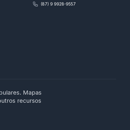
concursos da área educacional e linguagem
(87) 9 9928-9557
didática; 📍 Foco regional: conteúdo alinhado à
realidade do contexto municipal; ⚙️ Plataforma
intuitiva, suporte rápido e cronograma
planejado até a data da prova. 🎯 É hora de
decidir seu futuro! Não estude no escuro.
Escolha um curso que entende os desafios da
prova e te prepara para conquistar sua vaga
como ACS em Moreilândia/PE. 🚀 Invista na sua
aprovação! Garanta o acesso ao curso e
chegue preparado no dia da prova!
ibulares. Mapas
outros recursos