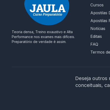
Cursos
intuitiva, suporte rápido e cronograma
planejado até a data da prova. 🎯 É hora de
Apostilas D
decidir seu futuro! Não estude no escuro.
Apostilas 
Escolha um curso que entende os desafios da
Notícias
prova e te prepara para conquistar sua vaga
Teoria densa, Treino exaustivo e Alta
como Assistente em Administração na UFPE. 🚀
Editais
Performance nos exames mais difíceis.
Invista na sua aprovação! Garanta o acesso ao
Preparatório de verdade é assim.
FAQ
curso e chegue preparado no dia da prova!
Termos d
Deseja outros 
conceituais, c