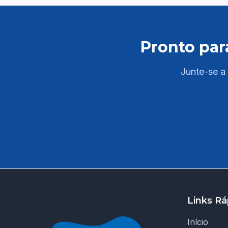
áreas do edital: - Língua Portuguesa -
Legislação Aplicada ao Servidor - Raciocinio
Matemático ✅ PDFs completos e atualizados
Pronto par
com resumos, esquemas e quadros
comparativos; - Conhecimentos Específicos
com base no edital ✅ Questões comentadas de
Junte-se a 
provas anteriores do cargo; ✅ Acesso a salas
ao vivo de resolução de questões e tira-dúvidas
com professores especializados para reforçar
seus estudos ao longo da semana. As aulas são
ao vivo e ficam disponíveis na plataforma em
até 72 horas; ✅ Linguagem clara e objetiva –
explicações diretas, facilitando a compreensão
dos temas exigidos na prova. 💥 Diferenciais
Jaula: 🔎 Curso 100% direcionado para UFPE;
👨‍🏫 Professores com experiência em
Links Rá
concursos da área educacional e linguagem
didática; 📍 Foco regional: conteúdo alinhado à
Início
realidade do contexto municipal; ⚙️ Plataforma