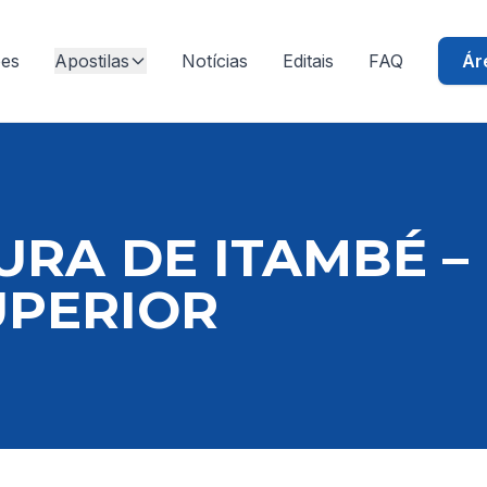
ões
Apostilas
Notícias
Editais
FAQ
Ár
URA DE ITAMBÉ – 
UPERIOR