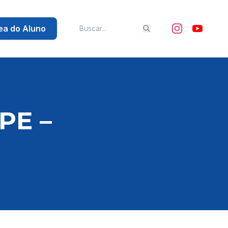
ea do Aluno
PE –