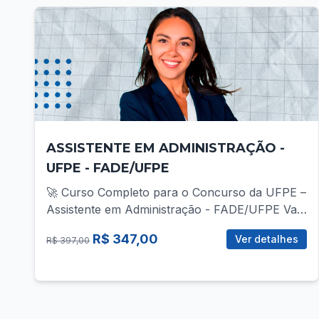
ASSISTENTE EM ADMINISTRAÇÃO -
UFPE - FADE/UFPE
🚀 Curso Completo para o Concurso da UFPE –
Assistente em Administração - FADE/UFPE Vai
disputar a vaga de Assistente em Administração
R$ 347,00
Ver detalhes
R$ 397,00
no concurso da UFPE? Então você precisa de
uma preparação direcionada, com foco total no
que realmente cobra! 📚 O que você vai
encontrar no curso? ✅ Mais de 30 vídeo-aulas
gravadas, com teoria e prática para todas as