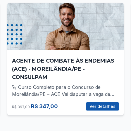
AGENTE DE COMBATE ÀS ENDEMIAS
(ACE) - MOREILÂNDIA/PE -
CONSULPAM
🚀 Curso Completo para o Concurso de
Moreilândia/PE – ACE Vai disputar a vaga de
ACE no concurso da Prefeitura de
R$ 347,00
Ver detalhes
R$ 397,00
Moreilândia/PE? Então você precisa de uma
preparação direcionada, com foco total no que
realmente cobra! 📚 O que você vai encontrar
no curso? ✅ Mais de 30 vídeo-aulas gravadas,