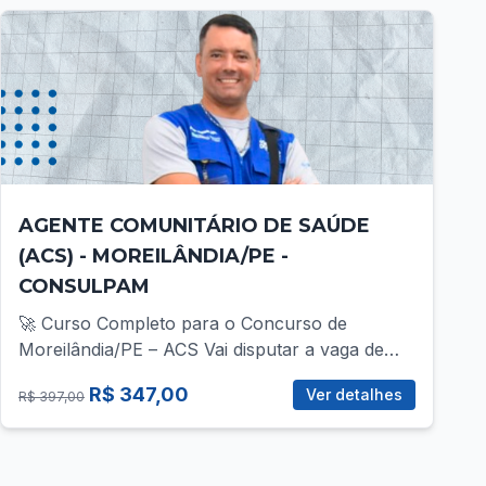
AGENTE COMUNITÁRIO DE SAÚDE
(ACS) - MOREILÂNDIA/PE -
CONSULPAM
🚀 Curso Completo para o Concurso de
Moreilândia/PE – ACS Vai disputar a vaga de
ACS no concurso da Prefeitura de
R$ 347,00
Ver detalhes
R$ 397,00
Moreilândia/PE? Então você precisa de uma
preparação direcionada, com foco total no que
realmente cobra! 📚 O que você vai encontrar
no curso? ✅ Mais de 30 vídeo-aulas gravadas,