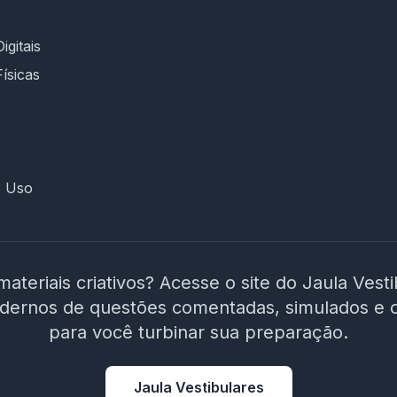
concursos da área educacional e linguagem
didática; 📍 Foco regional: conteúdo alinhado à
realidade do contexto municipal; ⚙️ Plataforma
igitais
intuitiva, suporte rápido e cronograma
Físicas
planejado até a data da prova. 🎯 É hora de
decidir seu futuro! Não estude no escuro.
Escolha um curso que entende os desafios da
prova e te prepara para conquistar sua vaga
como ACE em Moreilândia/PE. 🚀 Invista na sua
e Uso
aprovação! Garanta o acesso ao curso e
chegue preparado no dia da prova!
materiais criativos? Acesse o site do Jaula Vest
adernos de questões comentadas, simulados e 
para você turbinar sua preparação.
Jaula Vestibulares