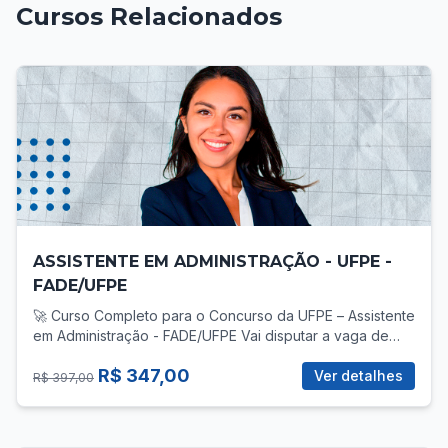
Cursos Relacionados
ASSISTENTE EM ADMINISTRAÇÃO - UFPE -
FADE/UFPE
🚀 Curso Completo para o Concurso da UFPE – Assistente
em Administração - FADE/UFPE Vai disputar a vaga de
Assistente em Administração no concurso da UFPE? Então
R$ 347,00
você precisa de uma preparação direcionada, com foco
Ver detalhes
R$ 397,00
total no que realmente cobra! 📚 O que você vai
encontrar no curso? ✅ Mais de 30 vídeo-aulas gravadas,
com teoria e prática para todas as áreas do edital: -