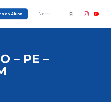
ea do Aluno
 – PE –
M