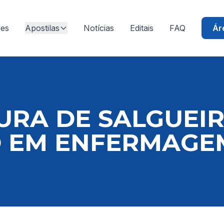
ões
Apostilas
Notícias
Editais
FAQ
Ár
URA DE SALGUEIRO
O EM ENFERMAGE