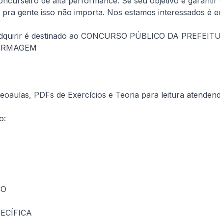
curseiro de alta performance. Se seu objetivo é garantir o
e pra gente isso não importa. Nos estamos interessados 
a adquirir é destinado ao CONCURSO PÚBLICO DA PREFEI
FERMAGEM
oaulas, PDFs de Exercícios e Teoria para leitura atendend
o:
CO
ECÍFICA