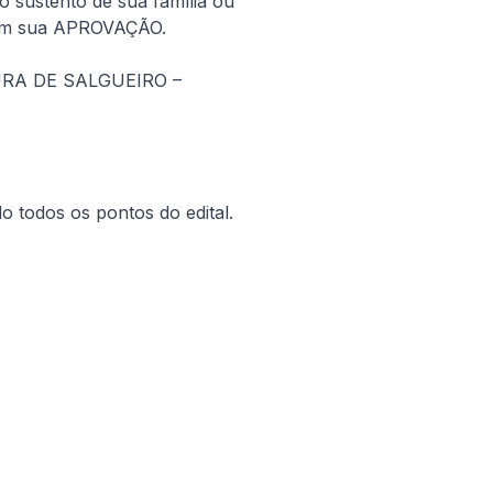
 sustento de sua família ou 
é em sua APROVAÇÃO.
TURA DE SALGUEIRO – 
o todos os pontos do edital.