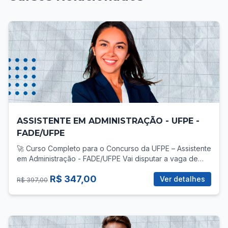
ASSISTENTE EM ADMINISTRAÇÃO - UFPE -
FADE/UFPE
🚀 Curso Completo para o Concurso da UFPE – Assistente
em Administração - FADE/UFPE Vai disputar a vaga de
Assistente em Administração no concurso da UFPE? Então
R$ 347,00
você precisa de uma preparação direcionada, com foco
Ver detalhes
R$ 397,00
total no que realmente cobra! 📚 O que você vai
encontrar no curso? ✅ Mais de 30 vídeo-aulas gravadas,
com teoria e prática para todas as áreas do edital: -
Língua Portuguesa - Legislação Aplicada ao Servidor -