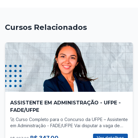
Cursos Relacionados
ASSISTENTE EM ADMINISTRAÇÃO - UFPE -
FADE/UFPE
🚀 Curso Completo para o Concurso da UFPE – Assistente
em Administração - FADE/UFPE Vai disputar a vaga de
Assistente em Administração no concurso da UFPE? Então
R$ 347,00
você precisa de uma preparação direcionada, com foco
Ver detalhes