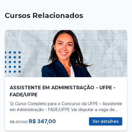
Cursos Relacionados
ASSISTENTE EM ADMINISTRAÇÃO - UFPE -
FADE/UFPE
🚀 Curso Completo para o Concurso da UFPE – Assistente
em Administração - FADE/UFPE Vai disputar a vaga de
Assistente em Administração no concurso da UFPE? Então
R$ 347,00
você precisa de uma preparação direcionada, com foco
Ver detalhes
R$ 397,00
total no que realmente cobra! 📚 O que você vai