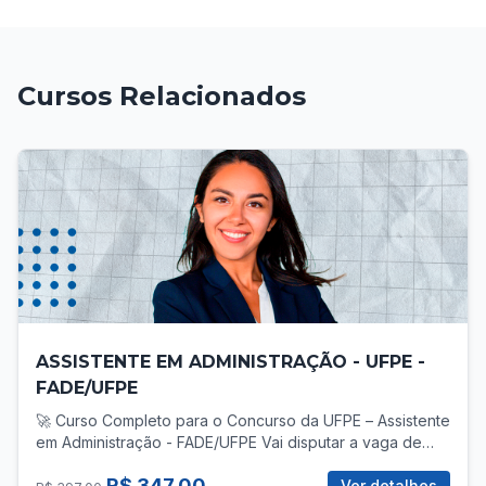
Cursos Relacionados
ASSISTENTE EM ADMINISTRAÇÃO - UFPE -
FADE/UFPE
🚀 Curso Completo para o Concurso da UFPE – Assistente
em Administração - FADE/UFPE Vai disputar a vaga de
Assistente em Administração no concurso da UFPE? Então
R$ 347,00
você precisa de uma preparação direcionada, com foco
Ver detalhes