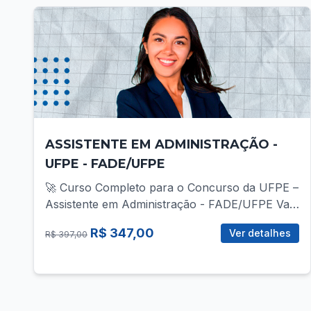
ASSISTENTE EM ADMINISTRAÇÃO -
UFPE - FADE/UFPE
🚀 Curso Completo para o Concurso da UFPE –
Assistente em Administração - FADE/UFPE Vai
disputar a vaga de Assistente em Administração
R$ 347,00
Ver detalhes
R$ 397,00
no concurso da UFPE? Então você precisa de
uma preparação direcionada, com foco total no
que realmente cobra! 📚 O que você vai
encontrar no curso? ✅ Mais de 30 vídeo-aulas
gravadas, com teoria e prática para todas as