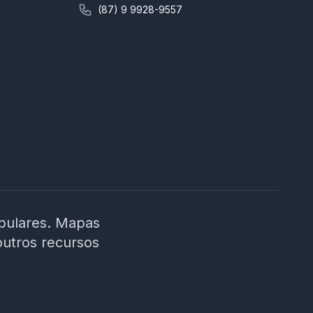
concursos da área educacional e linguagem
(87) 9 9928-9557
didática; 📍 Foco regional: conteúdo alinhado à
realidade do contexto municipal; ⚙️ Plataforma
intuitiva, suporte rápido e cronograma
planejado até a data da prova. 🎯 É hora de
decidir seu futuro! Não estude no escuro.
Escolha um curso que entende os desafios da
prova e te prepara para conquistar sua vaga
como ACS em Moreilândia/PE. 🚀 Invista na sua
aprovação! Garanta o acesso ao curso e
chegue preparado no dia da prova!
ibulares. Mapas
outros recursos