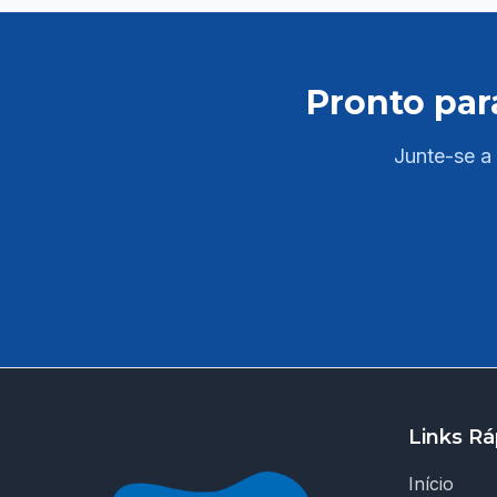
áreas do edital: - Língua Portuguesa -
Legislação Aplicada ao Servidor - Raciocinio
Matemático ✅ PDFs completos e atualizados
Pronto par
com resumos, esquemas e quadros
comparativos; - Conhecimentos Específicos
com base no edital ✅ Questões comentadas de
Junte-se a 
provas anteriores do cargo; ✅ Acesso a salas
ao vivo de resolução de questões e tira-dúvidas
com professores especializados para reforçar
seus estudos ao longo da semana. As aulas são
ao vivo e ficam disponíveis na plataforma em
até 72 horas; ✅ Linguagem clara e objetiva –
explicações diretas, facilitando a compreensão
dos temas exigidos na prova. 💥 Diferenciais
Jaula: 🔎 Curso 100% direcionado para UFPE;
👨‍🏫 Professores com experiência em
Links Rá
concursos da área educacional e linguagem
didática; 📍 Foco regional: conteúdo alinhado à
Início
realidade do contexto municipal; ⚙️ Plataforma