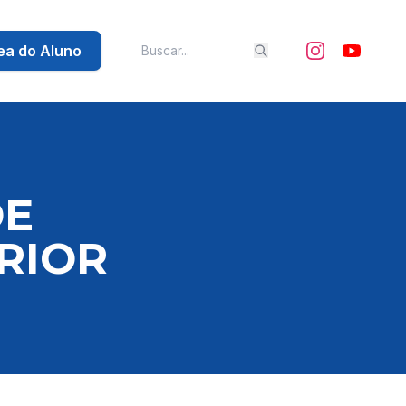
ea do Aluno
DE
RIOR