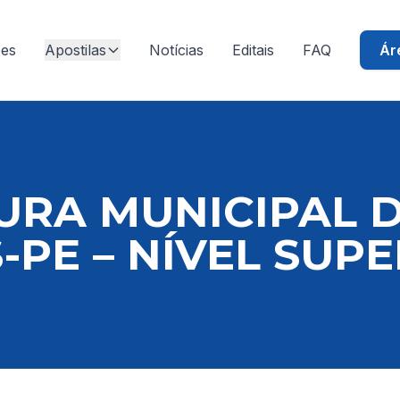
ões
Apostilas
Notícias
Editais
FAQ
Ár
URA MUNICIPAL 
PE – NÍVEL SUPE