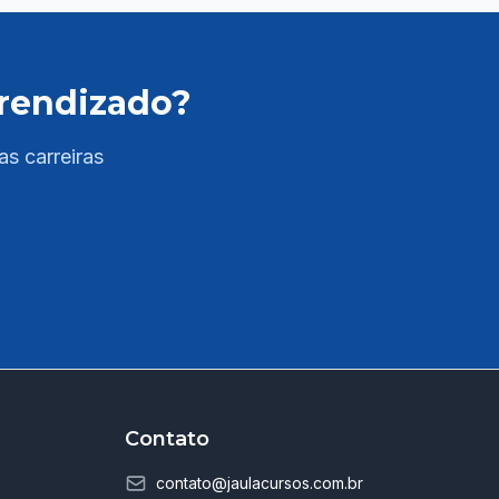
com teoria e prática para todas as áreas do
edital: - Língua Portuguesa - Informática -
Raciocinio Matemático - Saúde ✅ PDFs
prendizado?
completos e atualizados com resumos,
esquemas e quadros comparativos; -
Conhecimentos Específicos com base no edital
as carreiras
assim que ele for publicado ✅ Questões
comentadas de provas anteriores do cargo; ✅
Acesso a salas ao vivo de resolução de
questões e tira-dúvidas com professores
especializados para reforçar seus estudos ao
longo da semana. As aulas são ao vivo e ficam
disponíveis na plataforma em até 72 horas; ✅
Linguagem clara e objetiva – explicações
diretas, facilitando a compreensão dos temas
exigidos na prova. 💥 Diferenciais Jaula: 🔎
Contato
Curso 100% direcionado para Moreilândia/PE;
👨‍🏫 Professores com experiência em
contato@jaulacursos.com.br