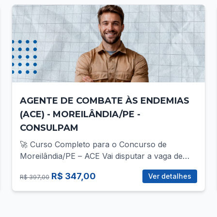
AGENTE DE COMBATE ÀS ENDEMIAS
(ACE) - MOREILÂNDIA/PE -
CONSULPAM
🚀 Curso Completo para o Concurso de
Moreilândia/PE – ACE Vai disputar a vaga de
ACE no concurso da Prefeitura de
R$ 347,00
Ver detalhes
R$ 397,00
Moreilândia/PE? Então você precisa de uma
preparação direcionada, com foco total no que
realmente cobra! 📚 O que você vai encontrar
no curso? ✅ Mais de 30 vídeo-aulas gravadas,