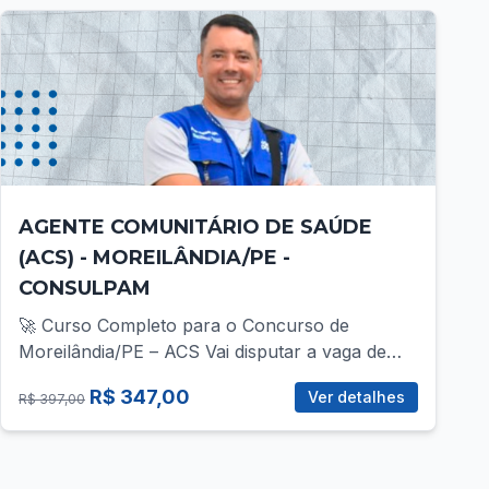
AGENTE COMUNITÁRIO DE SAÚDE
(ACS) - MOREILÂNDIA/PE -
CONSULPAM
🚀 Curso Completo para o Concurso de
Moreilândia/PE – ACS Vai disputar a vaga de
ACS no concurso da Prefeitura de
R$ 347,00
Ver detalhes
R$ 397,00
Moreilândia/PE? Então você precisa de uma
preparação direcionada, com foco total no que
realmente cobra! 📚 O que você vai encontrar
no curso? ✅ Mais de 30 vídeo-aulas gravadas,