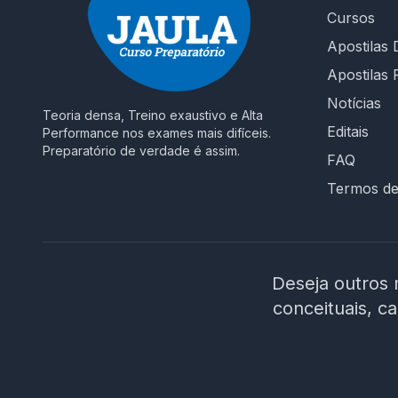
Cursos
intuitiva, suporte rápido e cronograma
planejado até a data da prova. 🎯 É hora de
Apostilas D
decidir seu futuro! Não estude no escuro.
Apostilas 
Escolha um curso que entende os desafios da
Notícias
prova e te prepara para conquistar sua vaga
Teoria densa, Treino exaustivo e Alta
como Assistente em Administração na UFPE. 🚀
Editais
Performance nos exames mais difíceis.
Invista na sua aprovação! Garanta o acesso ao
Preparatório de verdade é assim.
FAQ
curso e chegue preparado no dia da prova!
Termos d
Deseja outros 
conceituais, c