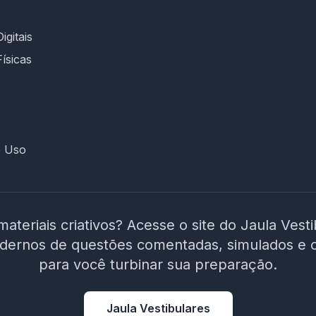
concursos da área educacional e linguagem
didática; 📍 Foco regional: conteúdo alinhado à
realidade do contexto municipal; ⚙️ Plataforma
igitais
intuitiva, suporte rápido e cronograma
Físicas
planejado até a data da prova. 🎯 É hora de
decidir seu futuro! Não estude no escuro.
Escolha um curso que entende os desafios da
prova e te prepara para conquistar sua vaga
como ACE em Moreilândia/PE. 🚀 Invista na sua
e Uso
aprovação! Garanta o acesso ao curso e
chegue preparado no dia da prova!
materiais criativos? Acesse o site do Jaula Vest
adernos de questões comentadas, simulados e 
para você turbinar sua preparação.
Jaula Vestibulares