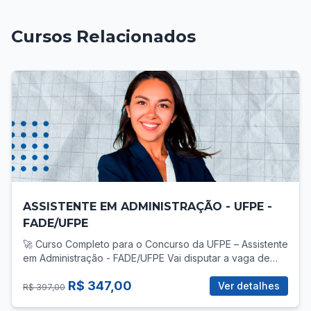
Cursos Relacionados
ASSISTENTE EM ADMINISTRAÇÃO - UFPE -
FADE/UFPE
🚀 Curso Completo para o Concurso da UFPE – Assistente
em Administração - FADE/UFPE Vai disputar a vaga de
Assistente em Administração no concurso da UFPE? Então
R$ 347,00
você precisa de uma preparação direcionada, com foco
Ver detalhes
R$ 397,00
total no que realmente cobra! 📚 O que você vai