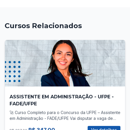
Cursos Relacionados
ASSISTENTE EM ADMINISTRAÇÃO - UFPE -
FADE/UFPE
🚀 Curso Completo para o Concurso da UFPE – Assistente
em Administração - FADE/UFPE Vai disputar a vaga de
Assistente em Administração no concurso da UFPE? Então
R$ 347,00
você precisa de uma preparação direcionada, com foco
Ver detalhes