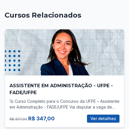
Cursos Relacionados
ASSISTENTE EM ADMINISTRAÇÃO - UFPE -
FADE/UFPE
🚀 Curso Completo para o Concurso da UFPE – Assistente
em Administração - FADE/UFPE Vai disputar a vaga de
Assistente em Administração no concurso da UFPE? Então
R$ 347,00
você precisa de uma preparação direcionada, com foco
Ver detalhes
R$ 397,00
total no que realmente cobra! 📚 O que você vai