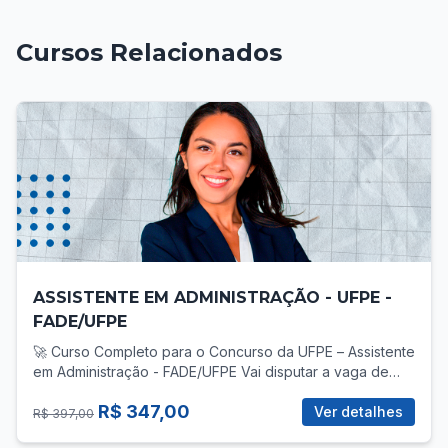
Cursos Relacionados
ASSISTENTE EM ADMINISTRAÇÃO - UFPE -
FADE/UFPE
🚀 Curso Completo para o Concurso da UFPE – Assistente
em Administração - FADE/UFPE Vai disputar a vaga de
Assistente em Administração no concurso da UFPE? Então
R$ 347,00
você precisa de uma preparação direcionada, com foco
Ver detalhes
R$ 397,00
total no que realmente cobra! 📚 O que você vai