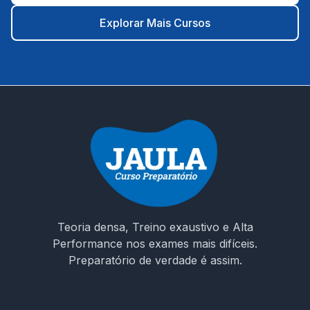
contexto municipal; ⚙️ Plataforma intuitiva, suporte rápido
e cronograma planejado até a data da prova. 🎯 É hora
Explorar Mais Cursos
de decidir seu futuro! Não estude no escuro. Escolha um
curso que entende os desafios da prova e te prepara
para conquistar sua vaga como ACS em Moreilândia/PE.
🚀 Invista na sua aprovação! Garanta o acesso ao curso e
chegue preparado no dia da prova!
Teoria densa, Treino exaustivo e Alta
Performance nos exames mais difíceis.
Preparatório de verdade é assim.