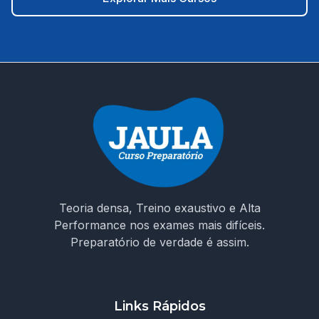
de decidir seu futuro! Não estude no escuro. Escolha um
curso que entende os desafios da prova e te prepara
para conquistar sua vaga como ACS em Moreilândia/PE.
🚀 Invista na sua aprovação! Garanta o acesso ao curso e
chegue preparado no dia da prova!
Teoria densa, Treino exaustivo e Alta
Performance nos exames mais difíceis.
Preparatório de verdade é assim.
Links Rápidos