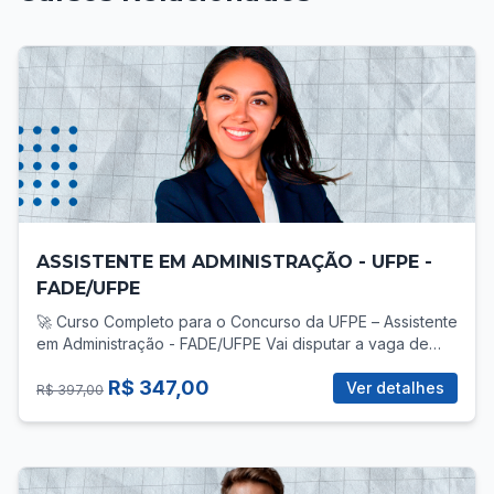
ASSISTENTE EM ADMINISTRAÇÃO - UFPE -
FADE/UFPE
🚀 Curso Completo para o Concurso da UFPE – Assistente
em Administração - FADE/UFPE Vai disputar a vaga de
Assistente em Administração no concurso da UFPE? Então
R$ 347,00
você precisa de uma preparação direcionada, com foco
Ver detalhes
R$ 397,00
total no que realmente cobra! 📚 O que você vai
encontrar no curso? ✅ Mais de 30 vídeo-aulas gravadas,
com teoria e prática para todas as áreas do edital: -
Língua Portuguesa - Legislação Aplicada ao Servidor -