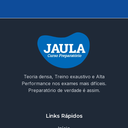
curso que entende os desafios da prova e te prepara
para conquistar sua vaga como ACS em Moreilândia/PE.
🚀 Invista na sua aprovação! Garanta o acesso ao curso e
chegue preparado no dia da prova!
Teoria densa, Treino exaustivo e Alta
Performance nos exames mais difíceis.
Preparatório de verdade é assim.
Links Rápidos