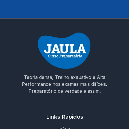
curso que entende os desafios da prova e te prepara
para conquistar sua vaga como ACS em Moreilândia/PE.
🚀 Invista na sua aprovação! Garanta o acesso ao curso e
chegue preparado no dia da prova!
Teoria densa, Treino exaustivo e Alta
Performance nos exames mais difíceis.
Preparatório de verdade é assim.
Links Rápidos