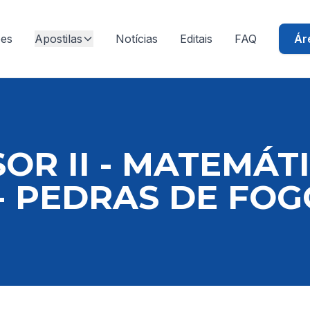
ões
Apostilas
Notícias
Editais
FAQ
Ár
OR II - MATEMÁT
- PEDRAS DE FOG