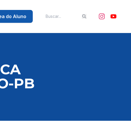
ea do Aluno
ICA
O-PB