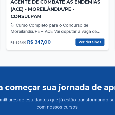
AGENTE DE COMBATE ÀS ENDEMIAS
(ACE) - MOREILÂNDIA/PE -
CONSULPAM
🚀 Curso Completo para o Concurso de
Moreilândia/PE – ACE Vai disputar a vaga de
ACE no concurso da Prefeitura de
R$ 347,00
Ver detalhes
R$ 397,00
Moreilândia/PE? Então você precisa de uma
preparação direcionada, com foco total no que
realmente cobra! 📚 O que você vai encontrar
no curso? ✅ Mais de 30 vídeo-aulas gravadas,
com teoria e prática para todas as áreas do
edital: - Língua Portuguesa - Informática -
Raciocinio Matemático - Saúde ✅ PDFs
a começar sua jornada de a
completos e atualizados com resumos,
esquemas e quadros comparativos; -
Conhecimentos Específicos com base no edital
milhares de estudantes que já estão transformando su
assim que ele for publicado ✅ Questões
com nossos cursos.
comentadas de provas anteriores do cargo; ✅