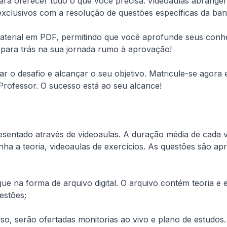
ra oferecer tudo o que você precisa: vídeoaulas abrangente
 exclusivos com a resolução de questões específicas da ban
terial em PDF, permitindo que você aprofunde seus conhec
 para trás na sua jornada rumo à aprovação!
ar o desafio e alcançar o seu objetivo. Matricule-se agora
Professor. O sucesso está ao seu alcance!
esentado através de videoaulas. A duração média de cada vi
 a teoria, videoaulas de exercícios. As questões são apr
e na forma de arquivo digital. O arquivo contém teoria e e
estões;
, serão ofertadas monitorias ao vivo e plano de estudos.