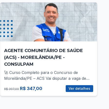
AGENTE COMUNITÁRIO DE SAÚDE
(ACS) - MOREILÂNDIA/PE -
CONSULPAM
🚀 Curso Completo para o Concurso de
Moreilândia/PE – ACS Vai disputar a vaga de
ACS no concurso da Prefeitura de
R$ 347,00
Ver detalhes
R$ 397,00
Moreilândia/PE? Então você precisa de uma
preparação direcionada, com foco total no que
realmente cobra! 📚 O que você vai encontrar
no curso? ✅ Mais de 30 vídeo-aulas gravadas,