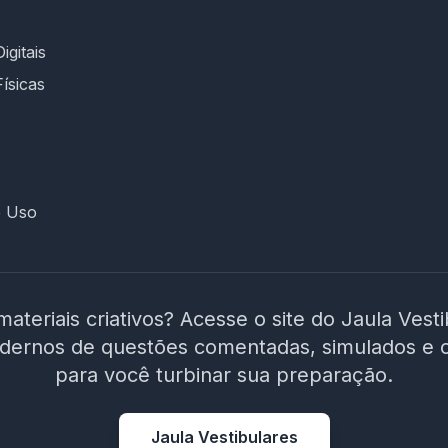
concursos da área educacional e linguagem
didática; 📍 Foco regional: conteúdo alinhado à
realidade do contexto municipal; ⚙️ Plataforma
igitais
intuitiva, suporte rápido e cronograma
Físicas
planejado até a data da prova. 🎯 É hora de
decidir seu futuro! Não estude no escuro.
Escolha um curso que entende os desafios da
prova e te prepara para conquistar sua vaga
como ACE em Moreilândia/PE. 🚀 Invista na sua
e Uso
aprovação! Garanta o acesso ao curso e
chegue preparado no dia da prova!
materiais criativos? Acesse o site do Jaula Vest
adernos de questões comentadas, simulados e 
para você turbinar sua preparação.
Jaula Vestibulares