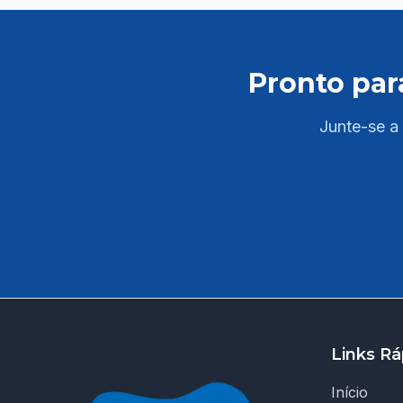
áreas do edital: - Língua Portuguesa -
Legislação Aplicada ao Servidor - Raciocinio
Matemático ✅ PDFs completos e atualizados
Pronto par
com resumos, esquemas e quadros
comparativos; - Conhecimentos Específicos
com base no edital ✅ Questões comentadas de
Junte-se a 
provas anteriores do cargo; ✅ Acesso a salas
ao vivo de resolução de questões e tira-dúvidas
com professores especializados para reforçar
seus estudos ao longo da semana. As aulas são
ao vivo e ficam disponíveis na plataforma em
até 72 horas; ✅ Linguagem clara e objetiva –
explicações diretas, facilitando a compreensão
dos temas exigidos na prova. 💥 Diferenciais
Jaula: 🔎 Curso 100% direcionado para UFPE;
👨‍🏫 Professores com experiência em
Links Rá
concursos da área educacional e linguagem
didática; 📍 Foco regional: conteúdo alinhado à
Início
realidade do contexto municipal; ⚙️ Plataforma