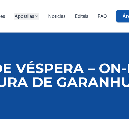
ões
Apostilas
Notícias
Editais
FAQ
Ár
E VÉSPERA – ON-L
TURA DE GARANH