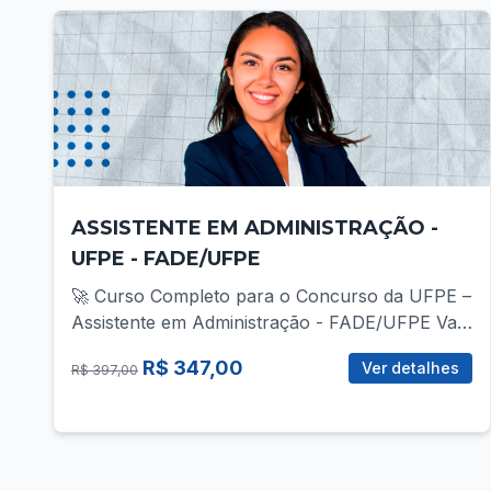
ASSISTENTE EM ADMINISTRAÇÃO -
UFPE - FADE/UFPE
🚀 Curso Completo para o Concurso da UFPE –
Assistente em Administração - FADE/UFPE Vai
disputar a vaga de Assistente em Administração
R$ 347,00
Ver detalhes
R$ 397,00
no concurso da UFPE? Então você precisa de
uma preparação direcionada, com foco total no
que realmente cobra! 📚 O que você vai
encontrar no curso? ✅ Mais de 30 vídeo-aulas
gravadas, com teoria e prática para todas as