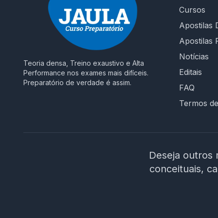
Cursos
intuitiva, suporte rápido e cronograma
planejado até a data da prova. 🎯 É hora de
Apostilas D
decidir seu futuro! Não estude no escuro.
Apostilas 
Escolha um curso que entende os desafios da
Notícias
prova e te prepara para conquistar sua vaga
Teoria densa, Treino exaustivo e Alta
como Assistente em Administração na UFPE. 🚀
Editais
Performance nos exames mais difíceis.
Invista na sua aprovação! Garanta o acesso ao
Preparatório de verdade é assim.
FAQ
curso e chegue preparado no dia da prova!
Termos d
Deseja outros 
conceituais, c