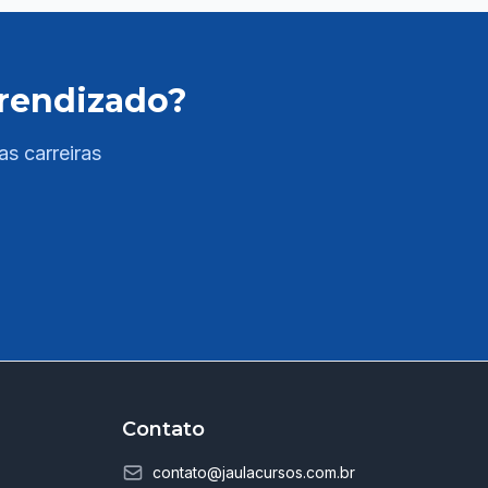
com teoria e prática para todas as áreas do
edital: - Língua Portuguesa - Informática -
Raciocinio Matemático - Saúde ✅ PDFs
prendizado?
completos e atualizados com resumos,
esquemas e quadros comparativos; -
Conhecimentos Específicos com base no edital
as carreiras
assim que ele for publicado ✅ Questões
comentadas de provas anteriores do cargo; ✅
Acesso a salas ao vivo de resolução de
questões e tira-dúvidas com professores
especializados para reforçar seus estudos ao
longo da semana. As aulas são ao vivo e ficam
disponíveis na plataforma em até 72 horas; ✅
Linguagem clara e objetiva – explicações
diretas, facilitando a compreensão dos temas
exigidos na prova. 💥 Diferenciais Jaula: 🔎
Contato
Curso 100% direcionado para Moreilândia/PE;
👨‍🏫 Professores com experiência em
contato@jaulacursos.com.br