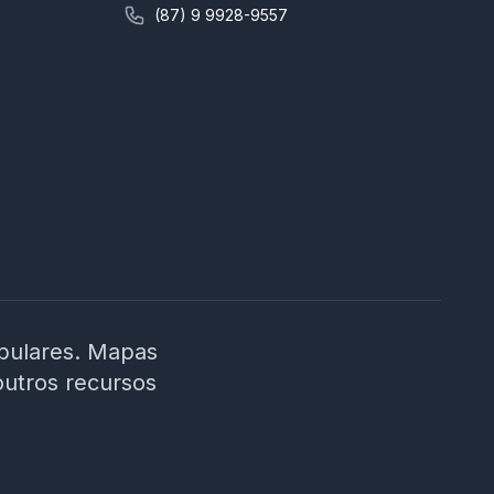
concursos da área educacional e linguagem
(87) 9 9928-9557
didática; 📍 Foco regional: conteúdo alinhado à
realidade do contexto municipal; ⚙️ Plataforma
intuitiva, suporte rápido e cronograma
planejado até a data da prova. 🎯 É hora de
decidir seu futuro! Não estude no escuro.
Escolha um curso que entende os desafios da
prova e te prepara para conquistar sua vaga
como ACS em Moreilândia/PE. 🚀 Invista na sua
aprovação! Garanta o acesso ao curso e
chegue preparado no dia da prova!
ibulares. Mapas
outros recursos