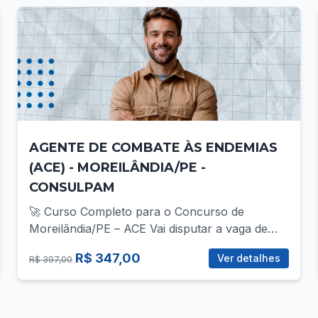
AGENTE DE COMBATE ÀS ENDEMIAS
(ACE) - MOREILÂNDIA/PE -
CONSULPAM
🚀 Curso Completo para o Concurso de
Moreilândia/PE – ACE Vai disputar a vaga de
ACE no concurso da Prefeitura de
R$ 347,00
Ver detalhes
R$ 397,00
Moreilândia/PE? Então você precisa de uma
preparação direcionada, com foco total no que
realmente cobra! 📚 O que você vai encontrar
no curso? ✅ Mais de 30 vídeo-aulas gravadas,