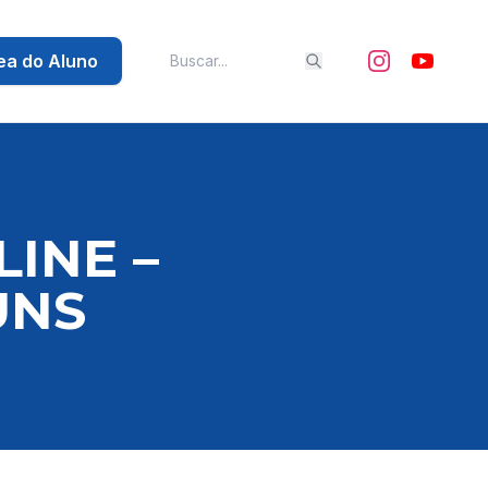
ea do Aluno
INE –
UNS