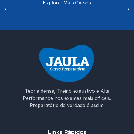
e cronograma planejado até a data da prova. 🎯 É hora
Explorar Mais Cursos
de decidir seu futuro! Não estude no escuro. Escolha um
curso que entende os desafios da prova e te prepara
para conquistar sua vaga como ACS em Moreilândia/PE.
🚀 Invista na sua aprovação! Garanta o acesso ao curso e
chegue preparado no dia da prova!
Teoria densa, Treino exaustivo e Alta
Performance nos exames mais difíceis.
Preparatório de verdade é assim.
Links Rápidos