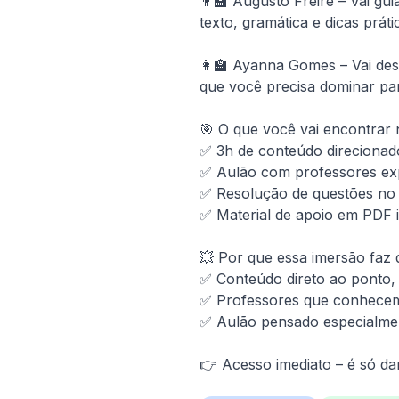
👨‍🏫 Augusto Freire – Vai gu
texto, gramática e dicas práti
👩‍🏫 Ayanna Gomes – Vai de
que você precisa dominar para
🎯 O que você vai encontrar 
✅ 3h de conteúdo direcionado
✅ Aulão com professores exp
✅ Resolução de questões no e
✅ Material de apoio em PDF i
💥 Por que essa imersão faz d
✅ Conteúdo direto ao ponto, 
✅ Professores que conhecem 
✅ Aulão pensado especialmen
👉 Acesso imediato – é só da