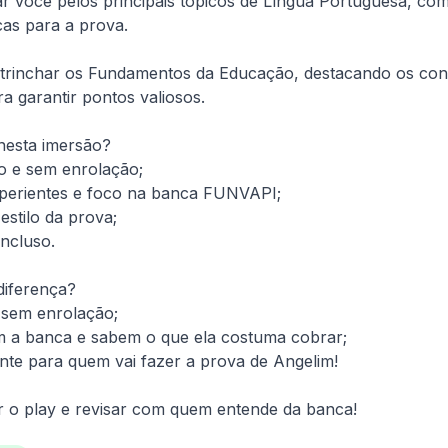
iar você pelos principais tópicos de Língua Portuguesa, co
cas para a prova.

strinchar os Fundamentos da Educação, destacando os con
 garantir pontos valiosos.

nesta imersão?

 e sem enrolação;

erientes e foco na banca FUNVAPI;

stilo da prova;

ncluso.

iferença? 

sem enrolação; 

a banca e sabem o que ela costuma cobrar; 

te para quem vai fazer a prova de Angelim!

r o play e revisar com quem entende da banca!