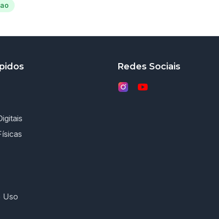
sao
pidos
Redes Sociais
igitais
Físicas
e Uso