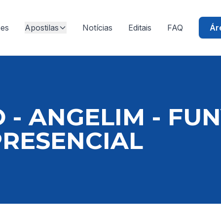
ões
Apostilas
Notícias
Editais
FAQ
Ár
 - ANGELIM - FUN
PRESENCIAL