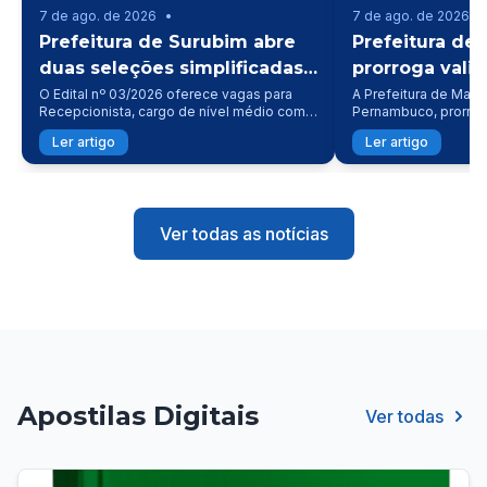
7 de ago. de 2026
•
7 de ago. de 2026
•
Prefeitura de Surubim abre
Prefeitura de
duas seleções simplificadas
prorroga vali
para contratação temporária
concurso públ
O Edital nº 03/2026 oferece vagas para
A Prefeitura de Mac
Recepcionista, cargo de nível médio com
Pernambuco, prorrog
na Saúde
de 2028
atuação em escala de 24x72 horas. Já o
a validade do concur
Ler artigo
Ler artigo
Edital nº 04/2026 destina oportunidades
homologado em 2024
para a função de Cozinheiro(a),
oficializada por meio
responsável pelo preparo de refeições e
330/2026, assinada p
dietas hospitalares.
Rodrigues Fernandes
Ver todas as notícias
Apostilas Digitais
Ver todas