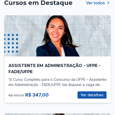
Cursos em Destaque
Ver todos
ASSISTENTE EM ADMINISTRAÇÃO - UFPE -
FADE/UFPE
🚀 Curso Completo para o Concurso da UFPE – Assistente
em Administração - FADE/UFPE Vai disputar a vaga de
Assistente em Administração no concurso da UFPE? Então
R$ 347,00
você precisa de uma preparação direcionada, com foco
Ver detalhes
R$ 397,00
total no que realmente cobra! 📚 O que você vai
encontrar no curso? ✅ Mais de 30 vídeo-aulas gravadas,
com teoria e prática para todas as áreas do edital: -