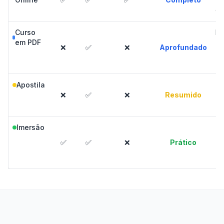
es
Curso
Le
em PDF
❌
✅
❌
Aprofundado
e
Apostila
❌
✅
❌
Resumido
r
Imersão
R
✅
✅
❌
Prático
c
d