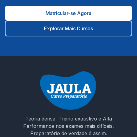
Moreilândia/PE; 👨‍🏫 Professores com experiência em
concursos da área educacional e linguagem didática; 📍
Matricular-se Agora
Foco regional: conteúdo alinhado à realidade do
contexto municipal; ⚙️ Plataforma intuitiva, suporte rápido
e cronograma planejado até a data da prova. 🎯 É hora
Explorar Mais Cursos
de decidir seu futuro! Não estude no escuro. Escolha um
curso que entende os desafios da prova e te prepara
para conquistar sua vaga como ACS em Moreilândia/PE.
🚀 Invista na sua aprovação! Garanta o acesso ao curso e
chegue preparado no dia da prova!
Teoria densa, Treino exaustivo e Alta
Performance nos exames mais difíceis.
Preparatório de verdade é assim.