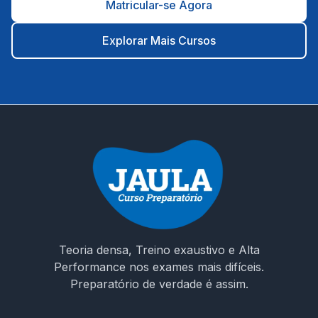
Matricular-se Agora
Foco regional: conteúdo alinhado à realidade do
contexto municipal; ⚙️ Plataforma intuitiva, suporte rápido
e cronograma planejado até a data da prova. 🎯 É hora
Explorar Mais Cursos
de decidir seu futuro! Não estude no escuro. Escolha um
curso que entende os desafios da prova e te prepara
para conquistar sua vaga como ACS em Moreilândia/PE.
🚀 Invista na sua aprovação! Garanta o acesso ao curso e
chegue preparado no dia da prova!
Teoria densa, Treino exaustivo e Alta
Performance nos exames mais difíceis.
Preparatório de verdade é assim.