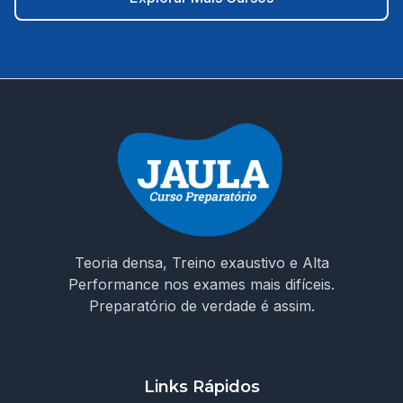
de decidir seu futuro! Não estude no escuro. Escolha um
curso que entende os desafios da prova e te prepara
para conquistar sua vaga como ACS em Moreilândia/PE.
🚀 Invista na sua aprovação! Garanta o acesso ao curso e
chegue preparado no dia da prova!
Teoria densa, Treino exaustivo e Alta
Performance nos exames mais difíceis.
Preparatório de verdade é assim.
Links Rápidos