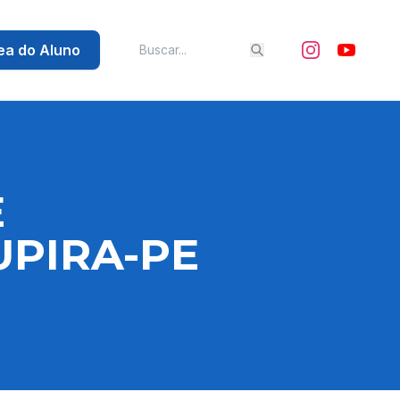
ea do Aluno
E
UPIRA-PE