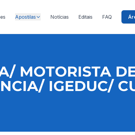
ões
Apostilas
Notícias
Editais
FAQ
Ár
A/ MOTORISTA D
CIA/ IGEDUC/ C