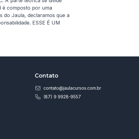
A parte teórica se divide 
l é composto por uma 
 do Jaula, declaramos que a 
onsabilidade. ESSE É UM 
Contato
contato@jaulacursos.com.br
(87) 9 9928-9557