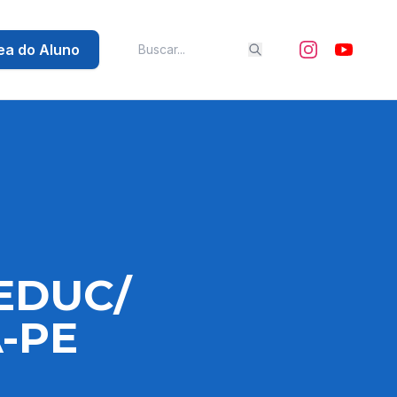
ea do Aluno
GEDUC/
-PE