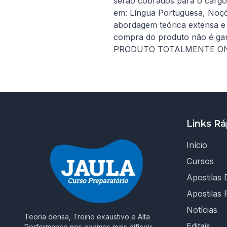
serão cobrados para o cargo 
em: Língua Portuguesa, Noçõ
abordagem teórica extensa e 
compra do produto não é gar
PRODUTO TOTALMENTE ON
Links Rá
Início
Cursos
Apostilas D
Apostilas 
Notícias
Teoria densa, Treino exaustivo e Alta
Editais
Performance nos exames mais difíceis.