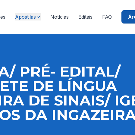
ões
Apostilas
Notícias
Editais
FAQ
Ár
A/ PRÉ- EDITAL/
ETE DE LÍNGUA
IRA DE SINAIS/ I
S DA INGAZEIRA