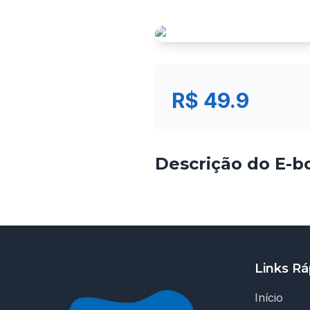
R$ 49.9
Descrição do E-b
Links Rá
Início