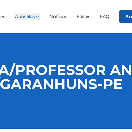
ões
Apostilas
Notícias
Editais
FAQ
Ár
LA/PROFESSOR A
S/GARANHUNS-PE