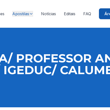
ões
Apostilas
Notícias
Editais
FAQ
Ár
A/ PROFESSOR A
S/ IGEDUC/ CALUM