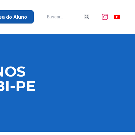
ea do Aluno
NOS
BI-PE