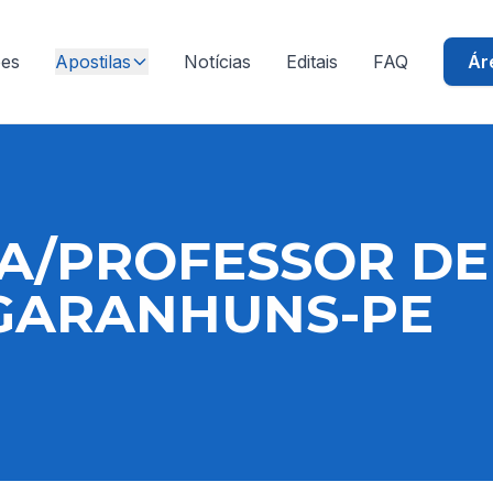
ões
Apostilas
Notícias
Editais
FAQ
Ár
A/PROFESSOR DE
/GARANHUNS-PE