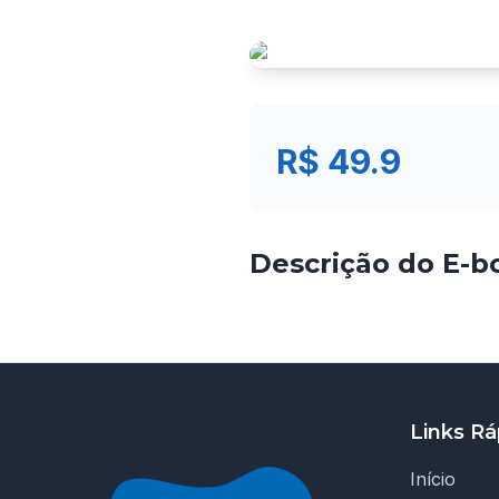
R$ 49.9
Descrição do E-b
Links Rá
Início