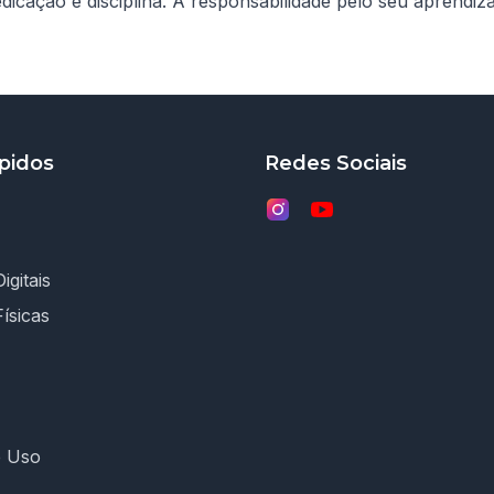
cação e disciplina. A responsabilidade pelo seu aprendiza
pidos
Redes Sociais
igitais
Físicas
e Uso