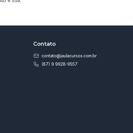
do é sua.
Contato
contato@jaulacursos.com.br
(87) 9 9928-9557