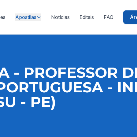
ões
Apostilas
Notícias
Editais
FAQ
Ár
A - PROFESSOR D
PORTUGUESA - I
U - PE)