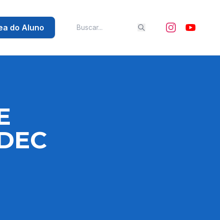
ea do Aluno
E
NDEC