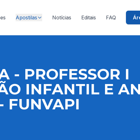
ões
Apostilas
Notícias
Editais
FAQ
Ár
A - PROFESSOR I
O INFANTIL E A
 - FUNVAPI