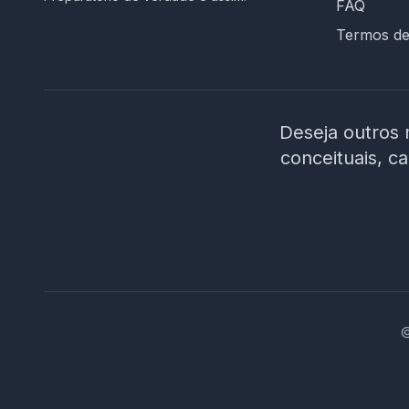
FAQ
Termos d
Deseja outros 
conceituais, c
©