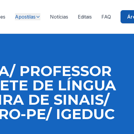
ões
Apostilas
Notícias
Editais
FAQ
Ár
A/ PROFESSOR
ETE DE LÍNGUA
IRA DE SINAIS/
RO-PE/ IGEDUC