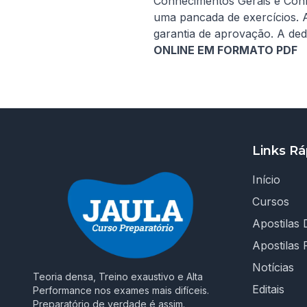
Conhecimentos Gerais e Conh
uma pancada de exercícios. 
garantia de aprovação. A ded
ONLINE EM FORMATO PDF
Links Rá
Início
Cursos
Apostilas D
Apostilas 
Notícias
Teoria densa, Treino exaustivo e Alta
Editais
Performance nos exames mais difíceis.
Preparatório de verdade é assim.