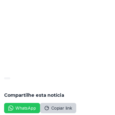
### Referências
– Lei nº 8.112/1990.
– Recurso Extraordinário nº 847.884, STF.
– Recurso Especial nº 1.844.912, STJ.
—
Compartilhe esta notícia
WhatsApp
Copiar link