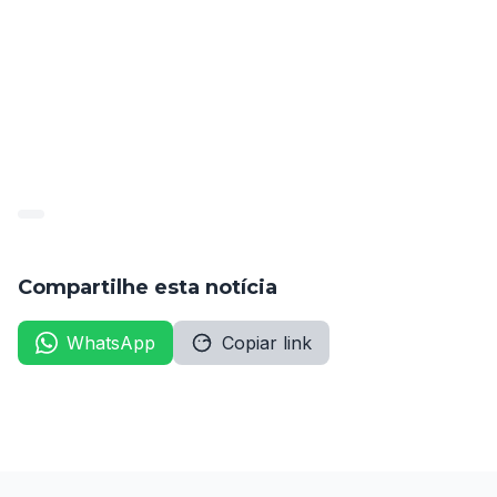
Professor Universitário da ABCDE/CESVASF durante 
esse período.
Para mais informações, consulte o edital completo 
disponível na sede da Autarquia ou no site oficial do 
município.
Compartilhe esta notícia
WhatsApp
Copiar link