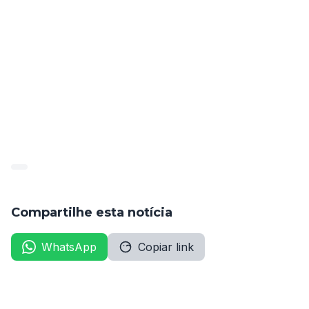
João Henrique Medeiros Priston – 36º colocado.
Os convocados devem cumprir o cronograma de 
avaliações médicas e entrega de documentação, com 
início em 20 de novembro de 2025, conforme 
horários e locais definidos no anexo II da publicação.
Para mais informações, consulte o Diário da Amupe, 
edição de 14/11/25, págs. 3-4. 
Compartilhe esta notícia
WhatsApp
Copiar link