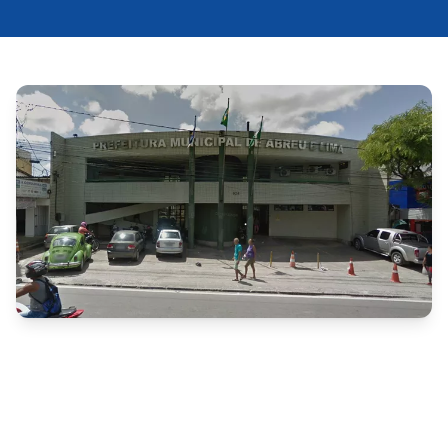
A Prefeitura de 
Abreu e Lima
, por meio da Secretaria 
Municipal de Assistência Social, publicou a 
lista de 
pontuação preliminar
 dos candidatos inscritos na 
Seleção Pública Simplificada – Edital nº 004/2025
. O 