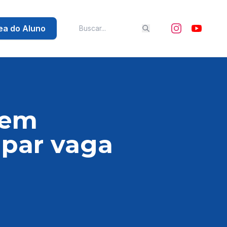
ea do Aluno
 em
upar vaga