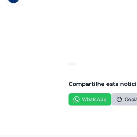
residência, escolaridade, re
dentro deste prazo implicará 
A Portaria entra em vigor a 
Esta medida visa garantir a 
ensino superior oferecido pe
Diretoria de Comunicação
Autarquia do Ensino Superi
Compartilhe esta notíc
WhatsApp
Copia