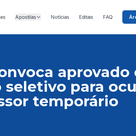
ões
Apostilas
Notícias
Editais
FAQ
Ár
onvoca aprovado
 seletivo para oc
ssor temporário