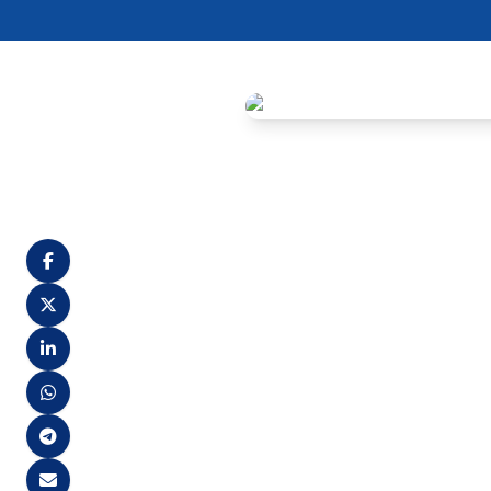
A Autarquia do Ensino Super
aprovado no Processo Seletiv
presidente da AESGA, Adrian
atribuições legais e constit
A convocação ocorre após a r
homologado em 5 de fevereiro
Municípios do Estado de Pe
A necessidade de convocação
efetiva Silvia Renata de Araú
pedido, da servidora Shirley
A candidata convocada é Fabr
Superior de Garanhuns – AES
médico de aptidão laborativa,